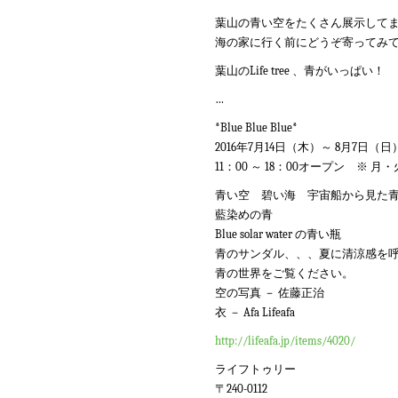
葉山の青い空をたくさん展示して
海の家に行く前にどうぞ寄ってみ
葉山のLife tree 、青がいっぱい！
…
*Blue Blue Blue*
2016年7月14日（木）～ 8月7日（日
11：00 ～ 18：00オープン ※ 月
青い空 碧い海 宇宙船から見た
藍染めの青
Blue solar water の青い瓶
青のサンダル、、、夏に清涼感を
青の世界をご覧ください。
空の写真 － 佐藤正治
衣 － Afa Lifeafa
http://lifeafa.jp/items/4020/
ライフトゥリー
〒240-0112