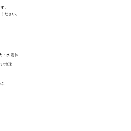
ます。
てください。
）
・火・水 定休
青い地球
呼ぶ