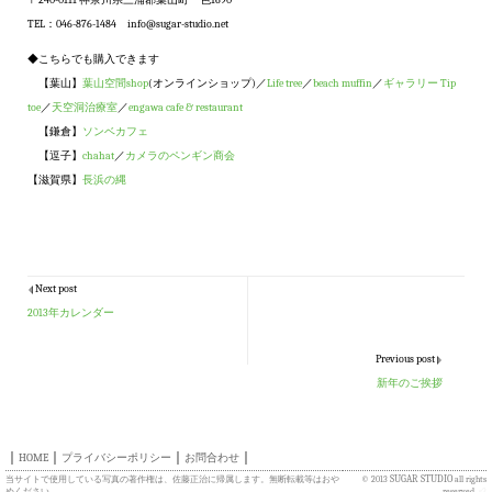
〒240-0111 神奈川県三浦郡葉山町一色1690
TEL：046-876-1484 info@sugar-studio.net
◆こちらでも購入できます
【葉山】
葉山空間shop
(オンラインショップ)／
Life tree
／
beach muffin
／
ギャラリー Tip
toe
／
天空洞治療室
／
engawa cafe & restaurant
【鎌倉】
ソンベカフェ
【逗子】
chahat
／
カメラのペンギン商会
【滋賀県】
長浜の縄
Next post
2013年カレンダー
Previous post
新年のご挨拶
｜
｜
｜
｜
HOME
プライバシーポリシー
お問合わせ
SUGAR STUDIO
当サイトで使用している写真の著作権は、佐藤正治に帰属します。無断転載等はおや
© 2013
all rights
めください。
reserved.
s3