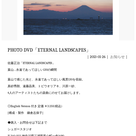
PHOTO DVD「ETERNAL LANDSCAPES」
｜2013-01-26｜
お知らせ
｜
佐藤正治「ETERNAL LANDSCAPES」
葉山…永遠であってほしい130の瞬間
葉山で感じた光と、永遠であってほしい風景130を収録。
真砂秀朗、遠藤晶美、トビウオリアキ、川原一紗、
4人のアーティストたちの楽曲にのせてお届けします。
◎English Version 付き 定価 ￥3.150(税込)
[構成・製作 鎌倉志保子]
◆購入・お問合せは下記まで
シュガースタジオ