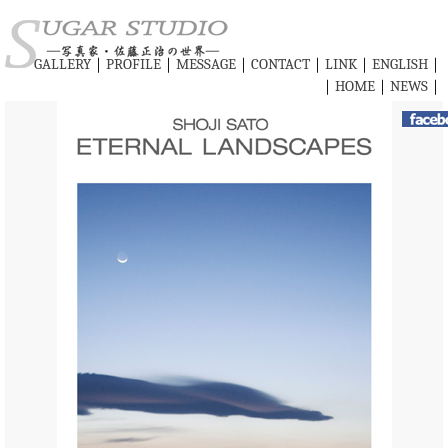
GALLERY
｜
PROFILE
｜
MESSAGE
｜
CONTACT
｜
LINK
｜
ENGLISH
｜
｜
HOME
｜
NEWS
｜